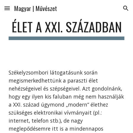
Magyar | Művészet
Skip to main content
Skip to navigation
ÉLET A XXI. SZÁZADBAN
Székelyzsombori látogatásunk során 
megismerkedhettünk a paraszti élet 
nehézségeivel és szépségeivel. Azt gondolnánk, 
hogy egy ilyen kis faluban még nem használják 
a XXI. század úgymond „modern“ élethez 
szükséges elektronikai vívmányait (pl.: 
internet, telefon stb.), de nagy 
meglepődésemre itt is a mindennapos 