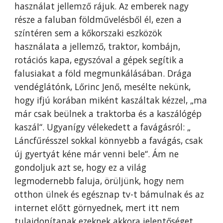
használat jellemző rájuk. Az emberek nagy 
része a faluban földművelésből él, ezen a 
színtéren sem a kőkorszaki eszközök 
használata a jellemző, traktor, kombájn, 
rotációs kapa, egyszóval a gépek segítik a 
falusiakat a föld megmunkálásában. Drága 
vendéglátónk, Lőrinc Jenő, mesélte nekünk, 
hogy ifjú korában miként kaszáltak kézzel, „ma 
már csak beülnek a traktorba és a kaszálógép 
kaszál“. Ugyanígy vélekedett a favágásról: „ 
Láncfűrésszel sokkal könnyebb a favágás, csak 
új gyertyát kéne már venni bele“. Ám ne 
gondoljuk azt se, hogy ez a világ 
legmodernebb faluja, örüljünk, hogy nem 
otthon ülnek és egésznap tv-t bámulnak és az 
internet előtt görnyednek, mert itt nem 
tulajdonítanak ezeknek akkora jelentőséget, 