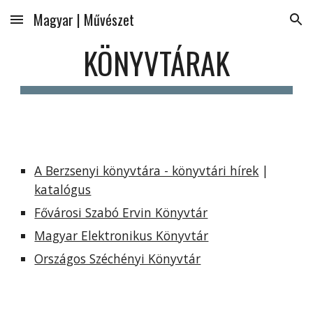
Magyar | Művészet
Skip to main content
Skip to navigation
KÖNYVTÁRAK
A Berzsenyi könyvtára - könyvtári hírek
 | 
katalógus
Fővárosi Szabó Ervin Könyvtár
Magyar Elektronikus Könyvtár
Országos Széchényi Könyvtár